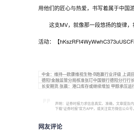
用他们的匠心与热爱，书写着属于中国
这支MV，就像那一段悠扬的旋律，
活动：【
hKszRFt4WyWwhC373uUSCF
中金：维持—欧康维视生物-B跑赢行业评级 上调目标
德阳!金融监管分局核准张玎中国银行德阳分行行
长安期货.张晨：港口库存或继续增加 甲醇承压运
声明：证券时报力求信息真实、准确，文章提及内
下载“证券时报”官方APP，或关注官方微信公众
网友评论