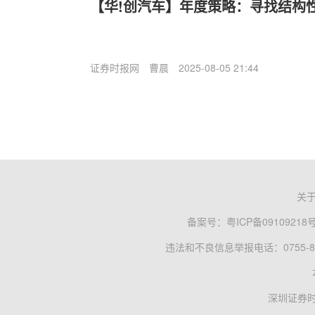
【华!创汽车】年度策略：寻找结构
证券时报网
曹晨
2025-08-05 21:44
关
备案号：
粤ICP备09109218
违法和不良信息举报电话：0755-83
深圳证券