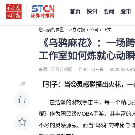
首页
快讯
要闻
股市
您当前的位置：
证券时报
>
公司
>
正文
《乌鸦麻花》：一场跨
工作室如何炼就心动瞬
来源：证券时报网
作者：何三畏
2026-02-09 
【引子：当🙂灵感碰撞出火花，一
点赞
在浩瀚的游戏宇宙中，每一个精心
耀》作为国民级MOBA手游，其丰富的
不尽的灵感源泉。而当“乌鸦”的神秘与