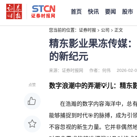
首页
快讯
要闻
股市
您当前的位置：
证券时报
>
公司
>
正文
精东影业果冻传媒：
的新纪元
来源：证券时报网
作者：何伟
2026-02-0
数字浪潮中的弄潮💡儿：精东
点赞
在浩瀚的数字内容海洋中，总
能够捕捉到时代🎯的脉搏，成为引
不容忽视的新生力量。它并非偶然