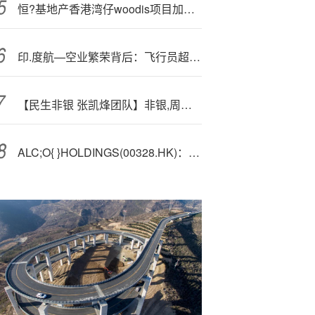
恒?基地产香港湾仔woodis项目加推3号价单30个单位
印.度航—空业繁荣背后：飞行员超负荷与坠机调查
【民生非银 张凯烽团队】非银,周报：季度切换在即，积极布局回调后的非银板块
ALC;O{ }HOLDINGS(00328.HK)：邓超文辞任独立非执行董事