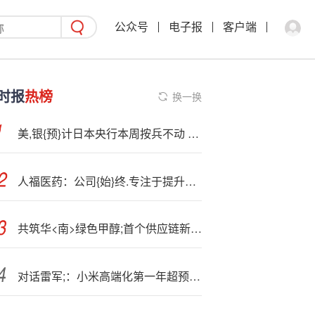
公众号
电子报
客户端
时报
热榜
换一换
美,银{预}计日本央行本周按兵不动 但或释放鹰派信号
人福医药：公司{始}终.专注于提升经营质量和核心竞争力
共筑华<南>绿色甲醇;首个供应链新标杆 中集安瑞科与中航油南方储运签约
对话雷军;：小米高端化第一年超预期，接着就掉坑里了