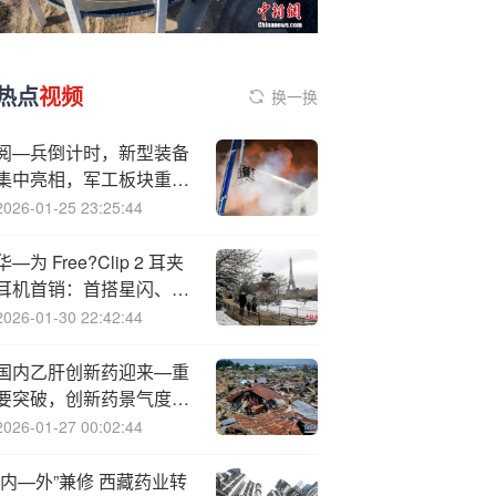
热点
视频
换一换
阅—兵倒计时，新型装备
集中亮相，军工板块重心
继续上移
2026-01-25 23:25:44
华—为 Free?Clip 2 耳夹
耳机首销：首搭星闪、
NPU AI 处理器，首发价
2026-01-30 22:42:44
1249 元
国内乙肝创新药迎来—重
要突破，创新药景气度或
将延续？
2026-01-27 00:02:44
“内—外”兼修 西藏药业转