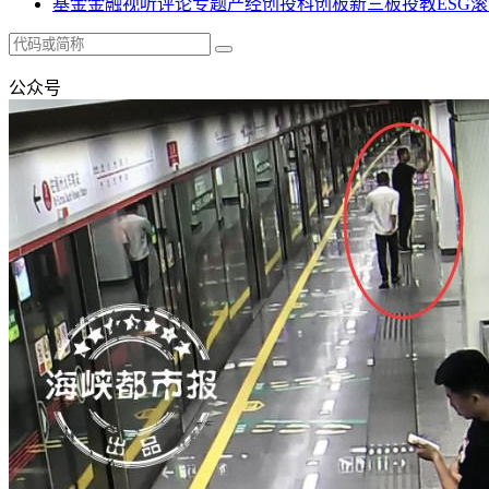
基金
金融
视听
评论
专题
产经
创投
科创板
新三板
投教
ESG
滚
公众号