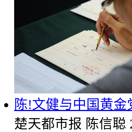
陈!文健与中国黄
楚天都市报
陈信聪