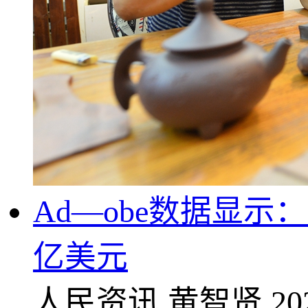
Ad—obe数据显
亿美元
人民资讯
黄智贤
20