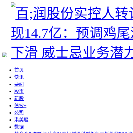
首页
快讯
要闻
股市
新股
信披+
公司
港美股
数据